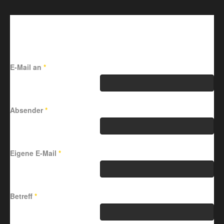
Link per Mail an einen Freund
senden
E-Mail an
*
Absender
*
Eigene E-Mail
*
Betreff
*