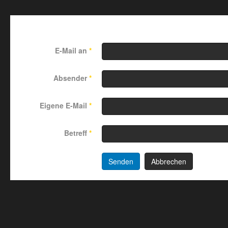
Link per Mail an einen Freund
E-Mail an
*
Absender
*
Eigene E-Mail
*
Betreff
*
Senden
Abbrechen