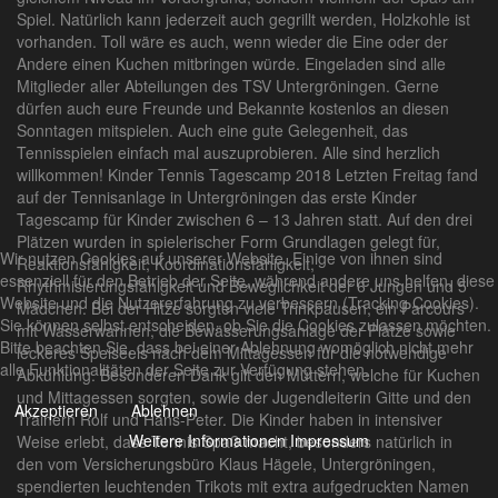
Spiel. Natürlich kann jederzeit auch gegrillt werden, Holzkohle ist
vorhanden. Toll wäre es auch, wenn wieder die Eine oder der
Andere einen Kuchen mitbringen würde. Eingeladen sind alle
Mitglieder aller Abteilungen des TSV Untergröningen. Gerne
dürfen auch eure Freunde und Bekannte kostenlos an diesen
Sonntagen mitspielen. Auch eine gute Gelegenheit, das
Tennisspielen einfach mal auszuprobieren. Alle sind herzlich
willkommen! Kinder Tennis Tagescamp 2018 Letzten Freitag fand
auf der Tennisanlage in Untergröningen das erste Kinder
Tagescamp für Kinder zwischen 6 – 13 Jahren statt. Auf den drei
Plätzen wurden in spielerischer Form Grundlagen gelegt für,
Wir nutzen Cookies auf unserer Website. Einige von ihnen sind
Reaktionsfähigkeit, Koordinationsfähigkeit,
essenziell für den Betrieb der Seite, während andere uns helfen, diese
Rhythmisierungsfähigkeit und Beweglichkeit der 6 Jungen und 5
Website und die Nutzererfahrung zu verbessern (Tracking Cookies).
Mädchen. Bei der Hitze sorgten viele Trinkpausen, ein Parcours
Sie können selbst entscheiden, ob Sie die Cookies zulassen möchten.
mit Wasserwannen, die Bewässerungsanlage der Plätze sowie
Bitte beachten Sie, dass bei einer Ablehnung womöglich nicht mehr
leckeres Speiseeis nach dem Mittagessen für die notwendige
alle Funktionalitäten der Seite zur Verfügung stehen.
Abkühlung. Besonderen Dank gilt den Müttern, welche für Kuchen
und Mittagessen sorgten, sowie der Jugendleiterin Gitte und den
Akzeptieren
Ablehnen
Trainern Rolf und Hans-Peter. Die Kinder haben in intensiver
Weitere Informationen
Impressum
Weise erlebt, dass Tennis Spaß macht, besonders natürlich in
den vom Versicherungsbüro Klaus Hägele, Untergröningen,
spendierten leuchtenden Trikots mit extra aufgedruckten Namen