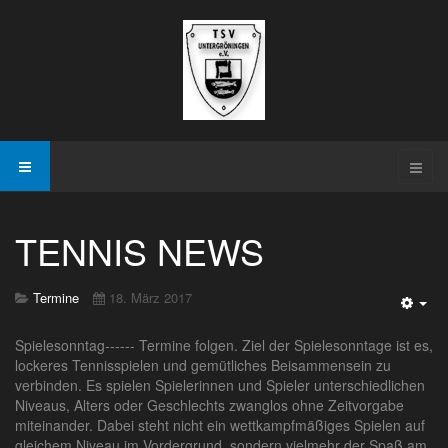
TENNIS NEWS
Termine
18. März 2017
Emp
Spielesonntag------ Termine folgen. Ziel der Spielesonntage ist es,
lockeres Tennisspielen und gemütliches Beisammensein zu
verbinden. Es spielen Spielerinnen und Spieler unterschiedlichen
Niveaus, Alters oder Geschlechts zwanglos ohne Zeitvorgabe
miteinander. Dabei steht nicht ein wettkampfmäßiges Spielen auf
gleichem Niveau im Vordergrund, sondern vielmehr der Spaß am