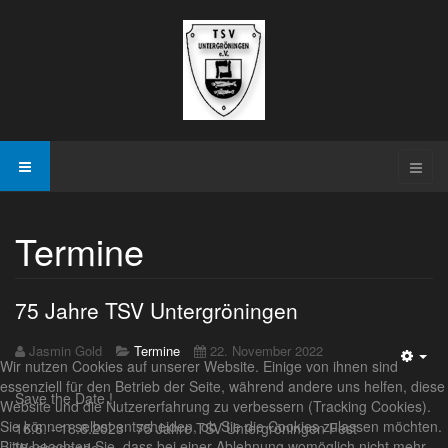
Termine
75 Jahre TSV Untergröningen
Jasmin Gold
Termine
22. November 2022
Wir nutzen Cookies auf unserer Website. Einige von ihnen sind
Emp
essenziell für den Betrieb der Seite, während andere uns helfen, diese
Save the Date !
Website und die Nutzererfahrung zu verbessern (Tracking Cookies).
Sie können selbst entscheiden, ob Sie die Cookies zulassen möchten.
16.6. - 18.6.2023 75 Jahre TSV Untergröningen Fest
Bitte beachten Sie, dass bei einer Ablehnung womöglich nicht mehr