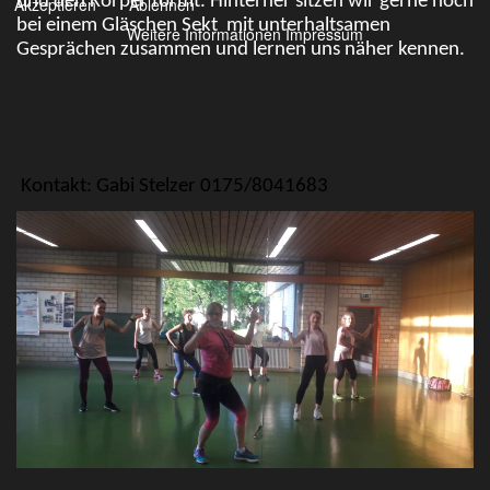
und den Körper formt. Hinterher sitzen wir gerne noch
Akzeptieren
Ablehnen
bei einem Gläschen Sekt
mit unterhaltsamen
Weitere Informationen
Impressum
Gesprächen zusammen und lernen uns näher kennen.
Kontakt: Gabi Stelzer 0175/8041683