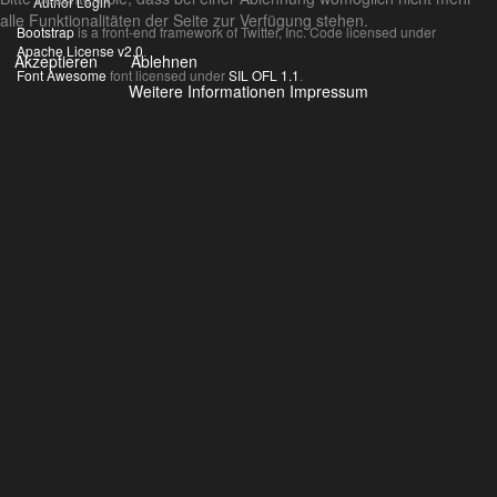
Author Login
alle Funktionalitäten der Seite zur Verfügung stehen.
Bootstrap
is a front-end framework of Twitter, Inc. Code licensed under
Apache License v2.0
.
Akzeptieren
Ablehnen
Font Awesome
font licensed under
SIL OFL 1.1
.
Weitere Informationen
Impressum