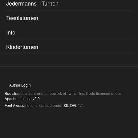
Jedermanns - Turnen
Teenieturnen
Info
Kinderturnen
Author Login
Bootstrap
is a front-end framework of Twitter, Inc. Code licensed under
Apache License v2.0
.
Font Awesome
font licensed under
SIL OFL 1.1
.