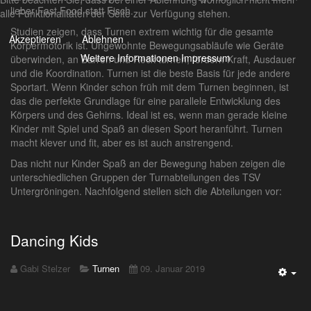
lieber Fast Food statt Fisch.
alle Funktionalitäten der Seite zur Verfügung stehen.
Studien zeigen, dass Turnen extrem wichtig für die gesamte
Akzeptieren
Ablehnen
Körpermotorik ist. Ungewohnte Bewegungsabläufe wie Geräte
Weitere Informationen
Impressum
überwinden, an Barren und Reck turnen, fördern Kraft, Ausdauer
und die Koordination. Turnen ist die beste Basis für jede andere
Sportart. Wenn Kinder schon früh mit dem Turnen beginnen, ist
das die perfekte Grundlage für eine parallele Entwicklung des
Körpers und des Gehirns. Ideal ist es, wenn man gerade kleine
Kinder mit Spiel und Spaß an diesen Sport heranführt. Turnen
macht klever und fit, aber es ist auch anstrengend.
Das nicht nur Kinder Spaß an der Bewegung haben zeigen die
unterschiedlichen Gruppen der Turnabteilungen des TSV
Untergröningen. Nachfolgend stellen sich die Abteilungen vor:
Dancing Kids
Gabi Stelzer
Turnen
09. Januar 2019
Emp