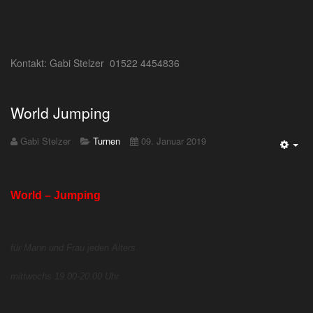
Kontakt: Gabi Stelzer 01522 4454836
World Jumping
Gabi Stelzer
Turnen
09. Januar 2019
Emp
World – Jumping
für Mann und Frau jeden Alters
mittwochs 19.00-20.00 Uhr