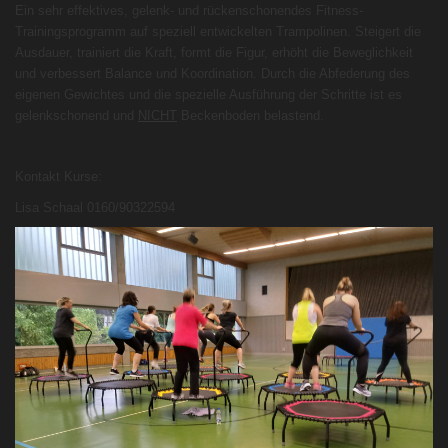
Ein sehr effektives, gelenk- und rückenschonendes Fitness-
Trainingsprogramm auf speziell entwickelten Trampolinen. Steigert die
Ausdauer, trainiert die Kraft, formt die Figur, erhöht die Beweglichkeit
und verbessert Balance und Koordination. Durch die Abfederung des
eigenen Gewichtes und die spezielle Ausführung der Schritte ist es
gelenkschonend und
NICHT
Beckenboden belastend.
Kontakt Kurse:
Lisa Schaal 0160/90322594